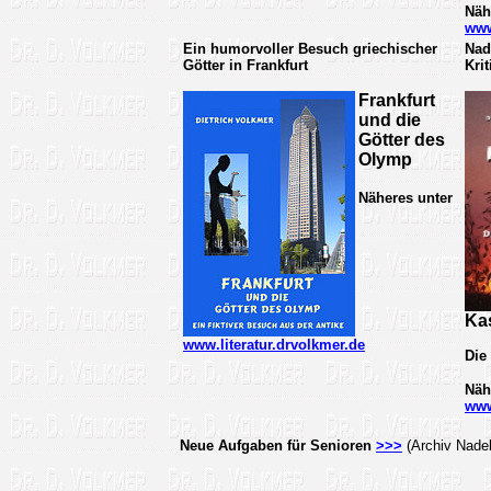
Näh
www
Ein humorvoller Besuch griechischer
Nad
Götter in Frankfurt
Kri
Frankfurt
und die
Götter des
Olymp
Näheres unter
Ka
www.literatur.drvolkmer.de
Die
Näh
www
Neue Aufgaben für Senioren
>>>
(Archiv Nadel