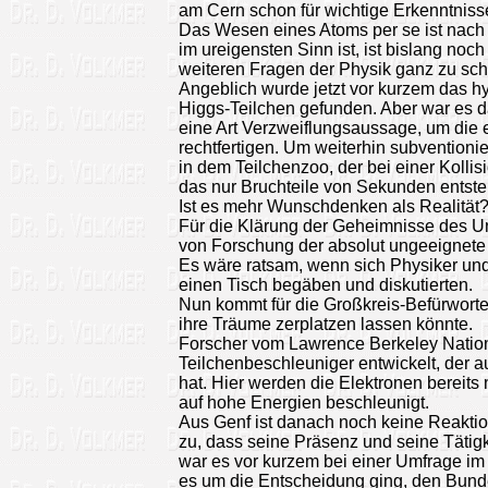
am Cern schon für wichtige Erkenntnisse 
Das Wesen eines Atoms per se ist nach 
im ureigensten Sinn ist, ist bislang noc
weiteren Fragen der Physik ganz zu sc
Angeblich wurde jetzt vor kurzem das h
Higgs-Teilchen gefunden. Aber war es da
eine Art Verzweiflungsaussage, um die eig
rechtfertigen. Um weiterhin subventioni
in dem Teilchenzoo, der bei einer Kollisi
das nur Bruchteile von Sekunden entsteh
Ist es mehr Wunschdenken als Realität
Für die Klärung der Geheimnisse des Un
von Forschung der absolut ungeeignete
Es wäre ratsam, wenn sich Physiker un
einen Tisch begäben und diskutierten.
Nun kommt für die Großkreis-Befürworte
ihre Träume zerplatzen lassen könnte.
Forscher vom Lawrence Berkeley Nation
Teilchenbeschleuniger entwickelt, der a
hat. Hier werden die Elektronen bereit
auf hohe Energien beschleunigt.
Aus Genf ist danach noch keine Reaktion
zu, dass seine Präsenz und seine Tätigk
war es vor kurzem bei einer Umfrage i
es um die Entscheidung ging, den Bund