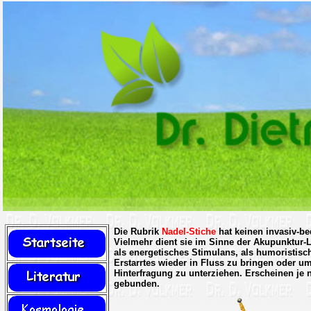
Die Rubrik
Nadel-Stiche
hat keinen invasiv-be
Vielmehr dient sie im Sinne der Akupunktur-L
als energetisches Stimulans, als humoristisch
Erstarrtes wieder in Fluss zu bringen oder u
Hinterfragung zu unterziehen. Erscheinen je 
gebunden.