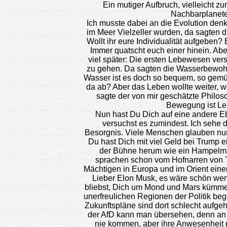
Ein mutiger Aufbruch, vielleicht z
Nachbarplanet
Ich musste dabei an die Evolution denk
im Meer Vielzeller wurden, da sagten d
Wollt ihr eure Individualität aufgeben? E
Immer quatscht euch einer hinein. Aber
viel später: Die ersten Lebewesen ver
zu gehen. Da sagten die Wasserbewohn
Wasser ist es doch so bequem, so gemüt
da ab? Aber das Leben wollte weiter, wo
sagte der von mir geschätzte Philos
Bewegung ist Le
Nun hast Du Dich auf eine andere 
versuchst es zumindest. Ich sehe 
Besorgnis. Viele Menschen glauben nun
Du hast Dich mit viel Geld bei Trump e
der Bühne herum wie ein Hampelm
sprachen schon vom Hofnarren von T
Mächtigen in Europa und im Orient eine
Lieber Elon Musk, es wäre schön we
bliebst, Dich um Mond und Mars kümmers
unerfreulichen Regionen der Politik beg
Zukunftspläne sind dort schlecht aufge
der AfD kann man übersehen, denn an
nie kommen, aber ihre Anwesenheit 