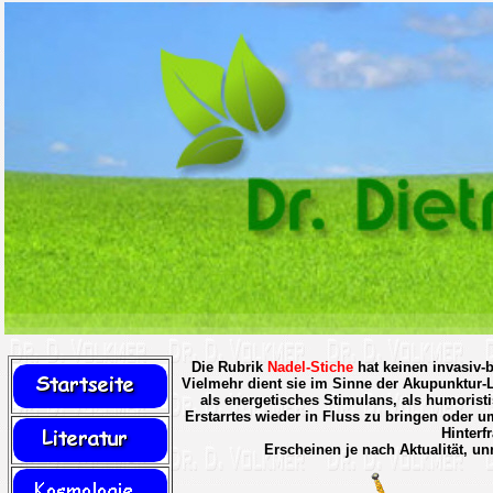
Die Rubrik
Nadel-Stiche
hat keinen invasiv-b
Vielmehr dient sie im Sinne der Akupunktur-L
als energetisches Stimulans, als humoristi
Erstarrtes wieder in Fluss zu bringen oder u
Hinterf
Erscheinen je nach Aktualität, u