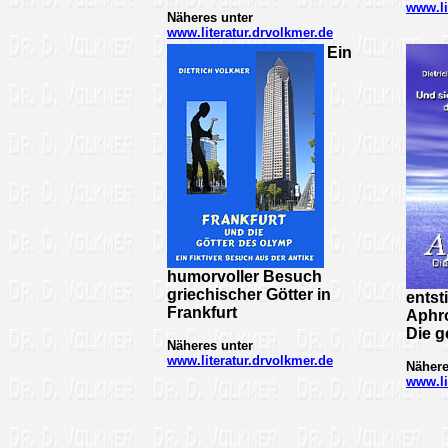
www.li
Näheres unter
www.literatur.drvolkmer.de
Ein
humorvoller Besuch
griechischer Götter in
entst
Frankfurt
Aphr
Die g
Näheres unter
www.literatur.drvolkmer.de
Nähere
www.li